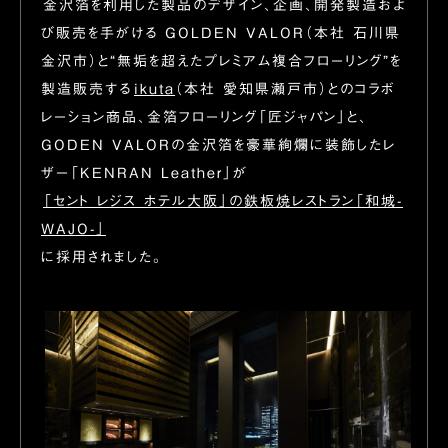
金沢箔を利用した製品のデザイン、企画、開発製造およ
び販売を手がける GOLDEN VALOR（本社 石川県
金沢市）と“無垢を超えたプレミアム複合フローリング”を
製造販売する
ikuta
（本社 愛知県瀬戸市）とのコラボ
レーション商品、金箔フローリング「匠ジャパン」と、
GODEN VALORの金沢箔を豪華絢爛に装飾したレ
ザー「KENRAN Leather」が
「セント レジス ホテル大阪」の鉄板焼レストラン「和城-
WAJO-」
に採用されました。